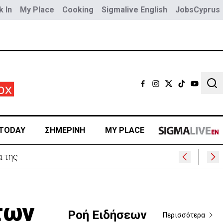
 In
My Place
Cooking
Sigmalive English
JobsCyprus
Sear
TODAY
ΣΗΜΕΡΙΝΗ
MY PLACE
 της
των
Ροή Ειδήσεων
Περισσότερα