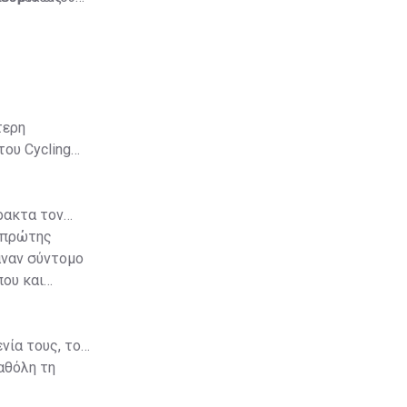
α αναθέσει το
τερη
ου Cycling
ρακτα τον
 πρώτης
αναν σύντομο
που και
νία τους, το
αθόλη τη
εάν