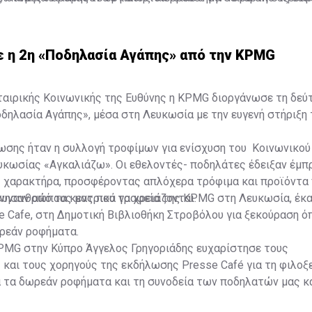
κεκριμένη ανάληψη, ωστόσο, η κυβέρνηση προσανατολίζεται ν
ήσια Γενική Συνέλευση της EBRD.
κή Τράπεζα Ανασυγκρότησης και Ανάπτυξης (EBRD).
 η 2η «Ποδηλασία Αγάπης» από την KPMG
ταιρικής Κοινωνικής της Ευθύνης η KPMG διοργάνωσε τη δεύ
ηλασία Αγάπης», μέσα στη Λευκωσία με την ευγενή στήριξη τ
ωσης ήταν η συλλογή τροφίμων για ενίσχυση του Κοινωνικού
κωσίας «Αγκαλιάζω». Οι εθελοντές- ποδηλάτες έδειξαν έμπ
ς χαρακτήρα, προσφέροντας απλόχερα τρόφιμα και προϊόντα
συνανθρώπους μας που τα χρειάζονται.
ίνησαν από τα κεντρικά γραφεία της KPMG στη Λευκωσία, έκ
 Cafe, στη Δημοτική Βιβλιοθήκη Στροβόλου για ξεκούραση ό
ρεάν ροφήματα.
PMG στην Κύπρο Άγγελος Γρηγοριάδης ευχαρίστησε τους
και τους χορηγούς της εκδήλωσης Presse Café για τη φιλοξε
α τα δωρεάν ροφήματα και τη συνοδεία των ποδηλατών μας κ
ρομής, το Easy Bike και Podilates.com για την προσφορά δωρ