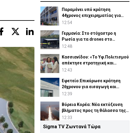
Παραμένει υπό κράτηση
44χρονος επιχειρηματίας για
υπόθεση εκβιασμών
12:54
Γερμανία: Στο στόχαστρο η
Ρωσία για τα drones στο
αεροδρόμιο της Λειψίας
12:48
Κασσιανίδου: «Το Υφ.Πολιτισμού
απέκτησε στρατηγική και
θεσμική ωριμότητα»
12:43
Εφετείο:Eπικύρωσε κράτηση
26χρονου για εισαγωγή και
κατοχή παπαρούνας για όπιο
12:39
Βόρεια Κορέα: Νέα εκτόξευση
βλήματος προς τη θάλασσα της
Ιαπωνίας
12:33
Sigma TV Ζωντανά Τώρα
Μαρία Παναγιώτου:«Αποχωρώ