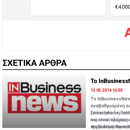
€4.00
ΣΧΕΤΙΚΑ ΑΡΘΡΑ
Το InBusiness
13.05.2014 16:55
To ΙnBusinessNew
αναβαθμισμένη ει
(smartphone, tabl
Σε ένα νέο διαδικ
και είναι πλήρως
περισσότερα εργαλ
application θα κα
συμβαίνει στην κυ
Η νέα δομή του Ιn