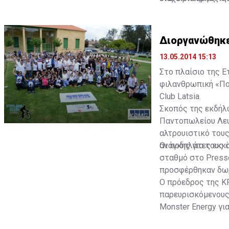
οίκους για τη συγ
θα διεξαχθεί η Ετ
18% στην Ευρωπαϊ
Διοργανώθηκε
13.05.2014 15:13
Στο πλαίσιο της Ε
φιλανθρωπική «Ποδ
Club Latsia.
Σκοπός της εκδήλ
Παντοπωλείου Λευ
αλτρουιστικό του
ανάγκης για τους 
Οι ποδηλάτες εκκ
σταθμό στο Presse
προσφέρθηκαν δω
Ο πρόεδρος της K
παρευρισκόμενους 
Monster Energy γι
διάρκεια της διαδ