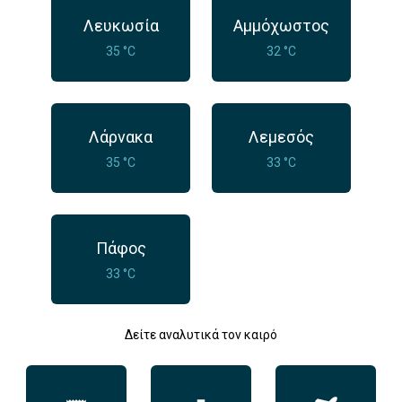
Λευκωσία
Αμμόχωστος
35 °C
32 °C
Λάρνακα
Λεμεσός
35 °C
33 °C
Πάφος
33 °C
Δείτε αναλυτικά τον καιρό