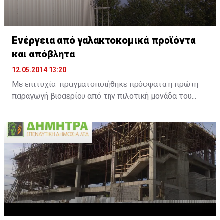
Ενέργεια από γαλακτοκομικά προϊόντα
και απόβλητα
12.05.2014 13:20
Με επιτυχία πραγματοποιήθηκε πρόσφατα η πρώτη
παραγωγή βιοαερίου από την πιλοτική μονάδα του
Ευρωπαϊκού έργου DAIRIUS, μετά από τη διαδικασία
διαχείρισης ληγμένων γαλακτοκομικών προϊόντων
στην εξειδικευμένη μονάδα της ANIMALIA GENETICS
στο χωριό Μαρκί. Το σημαντικό αυτό περιβαλλοντικό
έργο υλοποιείται στο πλαίσιο του Ευρωπαϊκού
προγράμματος LIFE+ DAIRIUS με τίτλο «Αειφόρος
διαχείριση ληγμένων γαλακτοκομικών προϊόντων με
σκοπό τη βελτιστοποίηση της ενεργειακής
εκμετάλλευσής τους στην Κύπρο» με την στήριξη της
ΧΑΡΑΛΑΜΠΙΔΗΣ ΚΡΙΣΤΗΣ.