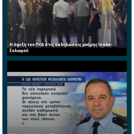
Η άφιξη του ΠτΔ στις εκδηλώσεις μνήμης Ισαάκ-
Σολωμού