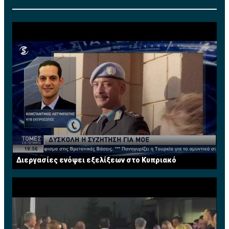
Procter & Gamble Co. (P&G) ως Brand Manager στο
εξωτερικό, ενώ από το 1989 μέχρι το 2013 εργαζόταν
στην Κυπριακή Τράπεζα Αναπτύξεως Λτδ (cdbbank),
αρχικά ως χρηματοοικονομικός αναλυτής και
μετέπειτα ως Διευθυντής Χαρτοφυλακίου στο Τμήμα
Τραπεζικών Εργασιών. Από το 2008 μέχρι και την
εθελούσια αποχώρησή της από την τράπεζα τον Ιούλιο
του 2013 κατείχε την θέση του Ανώτερου Διευθυντή
και ηγείτο της Διεύθυνσης Τραπεζικών Εργασιών
Μεγάλων Επιχειρήσεων. Διαθέτει πέραν των 25
χρόνων πολύπλευρης εμπειρίας σε τραπεζικά θέματα.
Τώρα ασκεί το επάγγελμα του Συμβούλου
Επιχειρήσεων σε χρηματοοικονομικά θέματα. Έχει
Διεργασίες ενόψει εξελίξεων στο Κυπριακό
διατελέσει μέλος του Συμβουλίου του Institute of
Financial Services (IFS) Κύπρου.