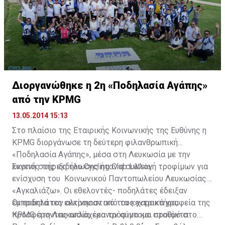
προσανατολίζεται να αναθέσει το 18% στην
Ευρωπαϊκή Τράπεζα Ανασυγκρότησης και Ανάπτυξης
(EBRD).
Διοργανώθηκε η 2η «Ποδηλασία Αγάπης»
από την KPMG
13.05.2014 15:13
Στο πλαίσιο της Εταιρικής Κοινωνικής της Ευθύνης η
KPMG διοργάνωσε τη δεύτερη φιλανθρωπική
«Ποδηλασία Αγάπης», μέσα στη Λευκωσία με την
ευγενή στήριξη του Cycling Club Latsia.
Σκοπός της εκδήλωσης ήταν η συλλογή τροφίμων για
ενίσχυση του Κοινωνικού Παντοπωλείου Λευκωσίας
«Αγκαλιάζω». Οι εθελοντές- ποδηλάτες έδειξαν
έμπρακτα τον αλτρουιστικό τους χαρακτήρα,
Οι ποδηλάτες εκκίνησαν από τα κεντρικά γραφεία της
προσφέροντας απλόχερα τρόφιμα και προϊόντα
KPMG στη Λευκωσία, έκαναν σύντομο σταθμό στο