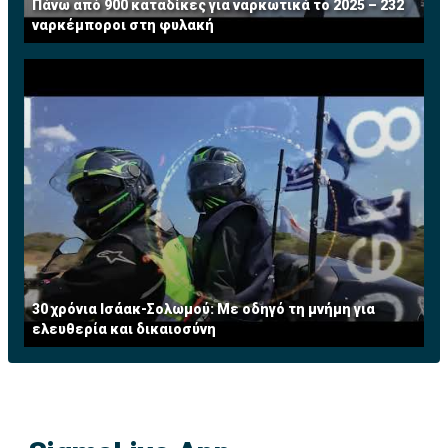
Πάνω από 900 καταδίκες για ναρκωτικά το 2025 – 232
ναρκέμποροι στη φυλακή
30 χρόνια Ισάακ-Σολωμού: Με οδηγό τη μνήμη για
ελευθερία και δικαιοσύνη