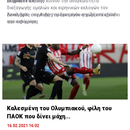
εκφράζοντας από κοινού την αναγκαιότητα
Διαβάστε επίσης
διεξαγωγής ομαλών και ειρηνικών εκλογών τον
Δεκέμβριο στη Λιβύη, προκειμένου η χώρα να εξέλθει
Συνελήφθη συγγενής του Ερντογάν επειδή επέκρινε
από την κρίση.
την κυβέρνηση
Πηγή: ΚΥΠΕ
Καλεσμένη του Ολυμπιακού, φίλη του
ΠΑΟΚ που δίνει μάχη...
16.02.2021 16:02