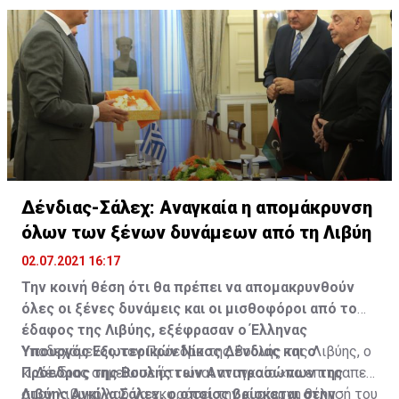
περσινή σεζόν έπαιζε στον Αήττητο Σπάτων.
Δένδιας-Σάλεχ: Αναγκαία η απομάκρυνση
όλων των ξένων δυνάμεων από τη Λιβύη
02.07.2021 16:17
Την κοινή θέση ότι θα πρέπει να απομακρυνθούν
όλες οι ξένες δυνάμεις και οι μισθοφόροι από το
έδαφος της Λιβύης, εξέφρασαν ο Έλληνας
Υπουργός Εξωτερικών Νίκος Δένδιας και ο
Υποδεχόμενος τον Πρόεδρο της Βουλής της Λιβύης, ο
Πρόεδρος της Βουλής των Αντιπροσώπων της
κ. Δένδιας σημείωσε ότι είναι αναγκαίο «να επιτραπεί
Λιβύης Αγκίλα Σάλεχ, ο οποίος βρίσκεται στην
στον λιβυκό λαό να εκφράσει την κυρίαρχη θέλησή του