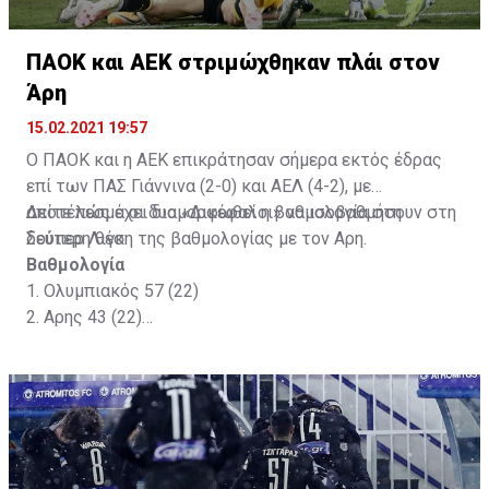
ΠΑΟΚ και ΑΕΚ στριμώχθηκαν πλάι στον
Άρη
15.02.2021 19:57
Ο ΠΑΟΚ και η ΑΕΚ επικράτησαν σήμερα εκτός έδρας
επί των ΠΑΣ Γιάννινα (2-0) και ΑΕΛ (4-2), με
αποτέλεσμα οι δυο «Δικέφαλοι» να ισοβαθμήσουν στη
Δείτε πώς έχει διαμορφωθεί η βαθμολογία στη
δεύτερη θέση της βαθμολογίας με τον Αρη.
Σούπερ Λιγκ:
Βαθμολογία
1. Ολυμπιακός 57 (22)
2. Αρης 43 (22)
3. ΑΕΚ 43 (22)
4. ΠΑΟΚ 43 (22)
5. Παναθηναϊκός 41 (22)
6. Αστέρας 37 (22)
7. Βόλος 27 (22)
8. Ατρόμητος 25 (22)