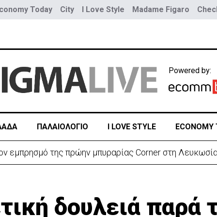
conomy Today
City
I Love Style
Madame Figaro
Check
Powered by:
ΛΑΔΑ
ΠΑΛΑΙΟΛΟΓΙΟ
I LOVE STYLE
ECONOMY 
κωσία - Εντοπίστηκε δίπλα από ηλεκτρικό ποδήλατο
ετική δουλειά παρά 