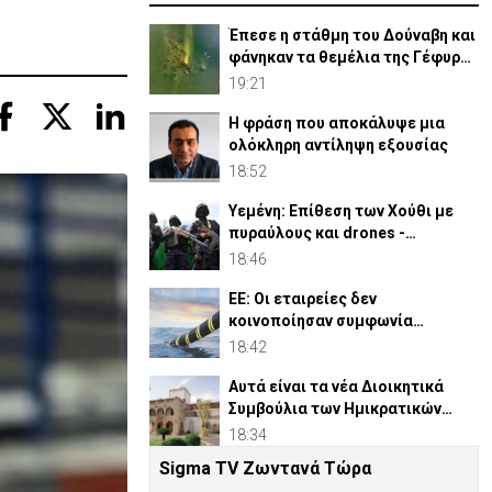
Έπεσε η στάθμη του Δούναβη και
φάνηκαν τα θεμέλια της Γέφυρας
του Κωνσταντίνου
19:21
Η φράση που αποκάλυψε μια
ολόκληρη αντίληψη εξουσίας
18:52
Υεμένη: Επίθεση των Χούθι με
πυραύλους και drones -
Τουλάχιστον 38 νεκροί
18:46
ΕΕ: Οι εταιρείες δεν
κοινοποίησαν συμφωνία
Meridiam για έλεγχο
18:42
συγκεντρώσεων
Αυτά είναι τα νέα Διοικητικά
Συμβούλια των Ημικρατικών
Οργανισμών
18:34
Sigma TV Ζωντανά Τώρα
ΗΠΑ: Επιτροπή της Γερουσίας