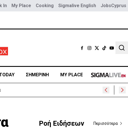
 In
My Place
Cooking
Sigmalive English
JobsCyprus
Sear
TODAY
ΣΗΜΕΡΙΝΗ
MY PLACE
τα
Ροή Ειδήσεων
Περισσότερα