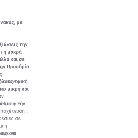
νακας, με
ξιώσεις την
ι η μακρά
λλά και σε
την Προεδρία
;
ής
όλους του
ς οικονομικής
ιο μικρή και
ρα
ών
ύθμιση. Εάν
ρεάζουν την
αποχέτευση,
ρεσίες σε
ι η
ύμε, να
μές και