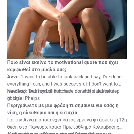
Ποιο είναι εκείνο το motivational
quote
που έχει
καρφωθεί στο μυαλό σας;
Άννα
: "I want to be able to look back and say, I’ve done
everything I can, and I was successful. I don’t want to
look back and say I should have done this and that.”
Νικόλας
: ‘Don’t watch the clock; do what it does. keep
Michael Phelps
going’
Περιγράψετε με μια φράση τι σημαίνει για εσάς η
νίκη, η ελευθερία και η ευτυχία.
Για την Άννα η οποία έχει καταφέρει να φτάσει στη 12η
θέση στο Πανευρωπαϊκό Πρωτάθλημα Κολύμβησης,