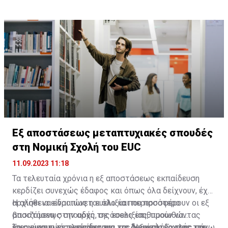
Εξ αποστάσεως μεταπτυχιακές σπουδές
στη Νομική Σχολή του EUC
11.09.2023 11:18
Τα τελευταία χρόνια η εξ αποστάσεως εκπαίδευση
κερδίζει συνεχώς έδαφος και όπως όλα δείχνουν, έχει
αρχίσει να εδραιώνεται όλο και περισσότερο
Η αλήθεια είναι πως η ευελιξία που προσφέρουν οι εξ
βασιζόμενη στην αρχή της ευελιξίας, προωθώντας
αποστάσεως σπουδές, σε όσους επιθυμούν να
ίσες ευκαιρίες εκπαίδευσης και διευκολύνοντας την
ενισχύσουν τις γνώσεις και τις δεξιότητές τους πάνω
Το συγκριτικό πλεονέκτημα της Νομικής Σχολής του