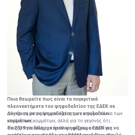
Ποια θεωρείτε πως είναι τα συγκριτικά
πλεονεκτήματα του ψηφοδελτίου της ΕΔΕΚ σε
σύγκριση με τα ψηφοδέλτια των υπολοίπων
Δεν θα το συγκρίνω σε σχέση με τα ψηφοδέλτια των
κομμάτων;
υπολοίπων κομμάτων, αλλά για το γεγονός ότι
ανεξάρτητα από την πρόθεση ψήφου, οι πολίτες
Το 2019 το δίλημμα ήταν ψηφίζουμε ΕΔΕΚ για να