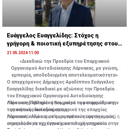
Ευάγγελος Ευαγγελίδης: Στόχος η
γρήγορη & ποιοτική εξυπηρέτησης στους
πολίτες
21.05.2024 11:00
«Διεκδικώ την Προεδρία του Επαρχιακού
Οργανισμού Αυτοδιοίκησης Λάρνακας, με γνώση,
εμπειρία, αποδεδειγμένη αποτελεσματικότητα»
Ο απερχόμενος Δήμαρχος Αραδίππου Ευάγγελος
Ευαγγελίδης διεκδικεί με αξιώσεις την Προεδρία
του Επαρχιακού Οργανισμού Αυτοδιοίκησης
Λάρνακας. Πιστεύει ότι η μακρά του παρουσία στην
-Πόσο επιβεβλημένη θεωρείτε τη μεταρρύθμιση
τοπική αυτοδιοίκηση, στα κοινά της επαρχίας
της τοπικής αυτοδιοίκησης;
Λάρνακας αλλά και σε ευρωπαϊκούς οργανισμούς,
Πάρα πολύ. Η μεταρρύθμιση πρέπει να πετύχει γιατί η
αποτελούν τα εχχέγγυα για επιτυχή υπηρεσία στην
σημερινή δομή της τοπικής αυτοδιοίκησης είναι