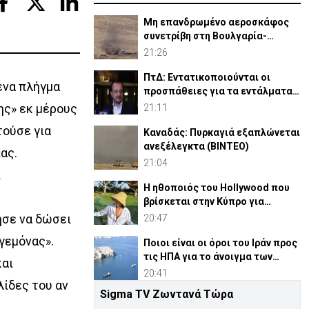
Μη επανδρωμένο αεροσκάφος
συνετρίβη στη Βουλγαρία-
Kατηγορεί το Κίεβο
21:26
ΠτΔ: Εντατικοποιούνται οι
ένα πλήγμα
προσπάθειες για τα εντάλματα
σύλληψης Ισαάκ-Σολωμού
ης» εκ μέρους
21:11
τούσε για
Καναδάς: Πυρκαγιά εξαπλώνεται
ανεξέλεγκτα (ΒΙΝΤΕΟ)
ας.
21:04
ι
Η ηθοποιός του Hollywood που
βρίσκεται στην Κύπρο για
διακοπές
ησε να δώσει
20:47
γεμόνας».
Ποιοι είναι οι όροι του Ιράν προς
τις ΗΠΑ για το άνοιγμα των
και
Στενών του Ορμούζ
20:41
λίδες του αν
Sigma TV Ζωντανά Τώρα
Πάφος: Συνεχίζονται αυστηρά οι