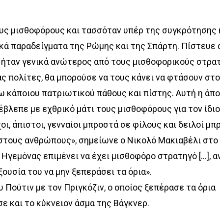
υς μισθοφόρους και τασσόταν υπέρ της συγκρότησης 
ικά παραδείγματα της Ρώμης και της Σπάρτη. Πίστευε
α ήταν γενικά ανώτερος από τους μισθοφορικούς στρα
ας πολίτες, θα μπορούσε να τους κάνει να φτάσουν στ
 κάποιου πατριωτικού πάθους και πίστης. Αυτή η άπο
βλεπε με εχθρικό μάτι τους μισθοφόρους για τον ίδιο
οι, άπιστοι, γενναίοι µπροστά σε φίλους και δειλοί µπ
τους ανθρώπους», σημείωνε ο Νικολό Μακιαβέλι στο β
Ηγεµόνας επιµένει να έχει µισθοφόρο στρατηγό [...], α
ξουσία του να µην ξεπεράσει τα όρια».
 Πούτιν με τον Πριγκόζιν, ο οποίος ξεπέρασε τα όρια
σε και το κύκνειον άσμα της Βάγκνερ.