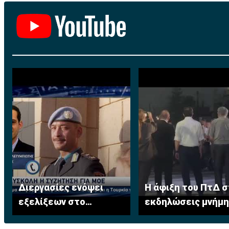
Διεργασίες ενόψει
Η άφιξη του ΠτΔ σ
εξελίξεων στο
εκδηλώσεις μνήμη
Κυπριακό
Ισαάκ-Σολωμού