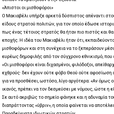
«Άπιστοι οι μισθοφόροι»
Ο Μακιαβέλι υπήρξε αρκετά δύσπιστος απέναντι στο
είδους στρατού πολιτών, για τον οποίο έδωσε ιστορ
πως ένας τέτοιος στρατός θα ήταν πιο πιστός και θ
εποχής. Η ιδέα του Μακιαβέλι ήταν ότι, εκπαιδεύοντ
μισθοφόρων και στη συνέχεια να το ξεπεράσουν μέσω
ευρέως δημοφιλής από τον σύγχρονο εθνικισμό, που έ
«Οι µισθοφόροι είναι διχασµένοι, φιλόδοξοι, απείθαρχ
εχθρούς· δεν έχουν ούτε φόβο Θεού ούτε αφοσίωση σ
για να προσθέσει, ωστόσο, λίγο αργότερα: «Αν όµως ο 
ικανός, πρέπει να τον δεσµεύσει µε νόµους, ώστε η ε
Σε αυτό ακριβώς το σημείο φάνηκε και η αδυναμία του
διαπράττοντας «ύβριν», η οποία φαίνεται να αποτέλε
Παραδείγματα ιδιωτικών στρατών