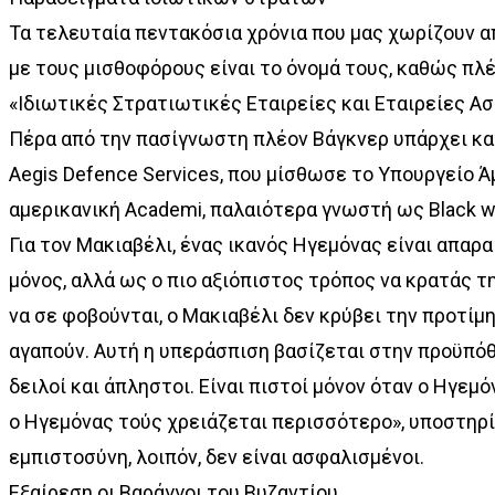
Τα τελευταία πεντακόσια χρόνια που μας χωρίζουν α
µε τους µισθοφόρους είναι το όνοµά τους, καθώς πλέ
«Ιδιωτικές Στρατιωτικές Εταιρείες και Εταιρείες Α
Πέρα από την πασίγνωστη πλέον Βάγκνερ υπάρχει και 
Aegis Defence Services, που μίσθωσε το Υπουργείο Ά
αμερικανική Academi, παλαιότερα γνωστή ως Black wa
Για τον Μακιαβέλι, ένας ικανός Ηγεμόνας είναι απαρ
μόνος, αλλά ως ο πιο αξιόπιστος τρόπος να κρατάς τη
να σε φοβούνται, ο Μακιαβέλι δεν κρύβει την προτίμη
αγαπούν. Αυτή η υπεράσπιση βασίζεται στην προϋπόθεσ
δειλοί και άπληστοι. Είναι πιστοί μόνον όταν ο Ηγεμ
ο Ηγεμόνας τούς χρειάζεται περισσότερο», υποστηρί
εμπιστοσύνη, λοιπόν, δεν είναι ασφαλισμένοι.
Εξαίρεση οι Βαράγγοι του Βυζαντίου