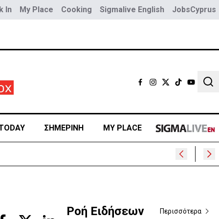
 In
My Place
Cooking
Sigmalive English
JobsCyprus
Sear
TODAY
ΣΗΜΕΡΙΝΗ
MY PLACE
Ροή Ειδήσεων
Περισσότερα