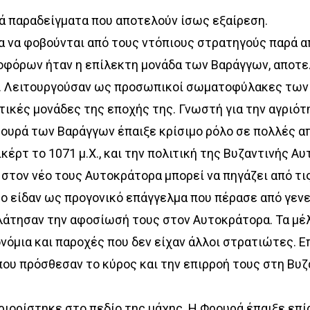
ά παραδείγματα που αποτελούν ίσως εξαίρεση.
α να φοβούνται από τους ντόπιους στρατηγούς παρά α
οφόρων ήταν η επίλεκτη μονάδα των Βαράγγων, αποτ
ς. Λειτουργούσαν ως προσωπικοί σωματοφύλακες των
τικές μονάδες της εποχής της. Γνωστή για την αγριότ
ρουρά των Βαράγγων έπαιξε κρίσιμο ρόλο σε πολλές απ
ρτ το 1071 μ.Χ., και την πολιτική της Βυζαντινής Αυ
 στον νέο τους Αυτοκράτορα μπορεί να πηγάζει από τι
το είδαν ως προγονικό επάγγελμα που πέρασε από γεν
λάτησαν την αφοσίωσή τους στον Αυτοκράτορα. Τα μέ
νόμια και παροχές που δεν είχαν άλλοι στρατιώτες. Ε
ου πρόσθεσαν το κύρος και την επιρροή τους στη Βυζ
ιορίστηκε στο πεδίο της μάχης. Η Φρουρά έπαιξε επί