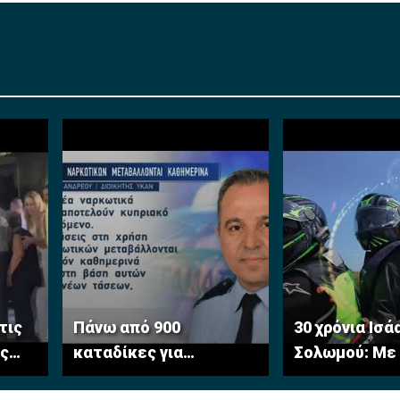
τις
Πάνω από 900
30 χρόνια Ισά
ς
καταδίκες για
Σολωμού: Με 
ναρκωτικά το 2025 –
μνήμη για ελ