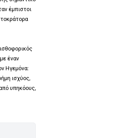
ταν έμπιστοι
Αυτοκράτορα
 μισθοφορικός
µε έναν
ον Ηγεµόνα:
φήµη ισχύος,
 από υπηκόους,