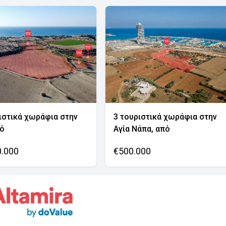
ιστικά χωράφια στην
3 τουριστικά χωράφια στην
νό
Αγία Νάπα, από
0.000
€500.000