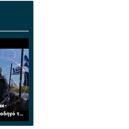
ακ-
οδηγό τη
ευθερία