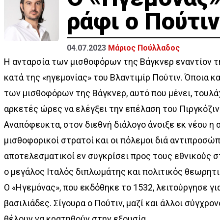
ράφι ο Πούτιν
04.07.2023
Μάριος Πούλλαδος
Η ανταρσία των μισθοφόρων της Βάγκνερ εναντίον τ
κατά της «ηγεμονίας» του Βλαντιμίρ Πούτιν. Όποια κ
των μισθοφόρων της Βάγκνερ, αυτό που μένει, τουλά
αρκετές ώρες να ελέγξει την επέλαση του Πιργκόζιν
Αναπόφευκτα, στον διεθνή διάλογο άνοιξε εκ νέου η
μισθοφορικοί στρατοί και οι πόλεμοι διά αντιπροσώπω
αποτελεσματικοί εν συγκρίσει προς τους εθνικούς σ
ο μεγάλος Ιταλός διπλωμάτης και πολιτικός θεωρητι
Ο «Ηγεμόνας», που εκδόθηκε το 1532, λειτούργησε γ
βασιλιάδες. Σίγουρα ο Πούτιν, μαζί και άλλοι σύγχρον
θέλουν να κρατηθούν στην εξουσία.