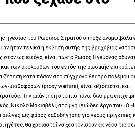
ης ηγεσίας του Ρωσικού Στρατού υπήρξε αναμφίβολα 
αι αν ήταν τελικά η έκβαση αυτής της βραχύβιας «στάσ
χιστον ως εικόνα, είναι πως ο Ρώσος Ηγεμόνας αδυνα
 και των ακολούθων του εντός της ρωσικής επικράτει
 συζήτηση κατά πόσον στο σύγχρονο θέατρο πολέμου ο
ν-μισθοφόρων (proxy warfare), είναι αξιόπιστοι και
τρατούς. Την απάντηση στο πιο πάνω δίλημμα επιχείρ
κός, Νικολό Μακιαβέλι, στο μνημειώδες έργο του «Ο Η
ια αιώνες ως φάρος καθοδήγησης για νέους πρίγκιπες 
οι ηγέτες, θα χρειαστεί να ξεσκονίσουν εκ νέου τις σε