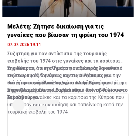
Μελέτη: Ζήτησε δικαίωση για τις
γυναίκες που βίωσαν τη φρίκη του 1974
07.07.2026 19:11
Συζήτηση για τον αντίκτυπο της τουρκικής
εισβολής του 1974 στις γυναίκες και τα κορίτσια
της Κύπρου, τα εγκλήματα που διαπράχθηκαν από
Σημειώνεται ότι την Τετάρτη αναμένεται να τεθεί
τις τουρκικές δυνάμεις και τις συνέπειες για την
ενώπιον της Ολομέλειας σχετικό Ψήφισμα, με
ισότητα των φύλων πραγματοποιήθηκε την Τρίτη
εισηγήτρια την Ευρωβουλεύτρια της Νέας
Κατά την παρέμβασή της, η κα. Μελέτη ανέφερε ότι το
στην Ολομέλεια του Ευρωπαϊκού Κοινοβουλίου στο
Δημοκρατίας, Ελεονώρα Μελέτη.
Ψήφισμα αφορά «την ιστορία πίσω από το Ψήφισμα»,
Στρασβούργο.
δηλαδή τις γυναίκες και τα κορίτσια της Κύπρου που
υπέστησαν βία, κακοποίηση και ταπείνωση κατά την
τουρκική εισβολή του 1974.