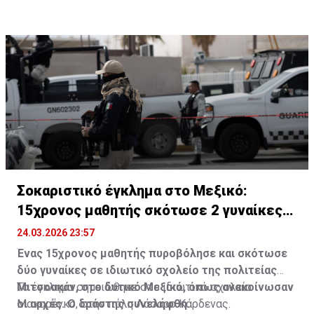
Σοκαριστικό έγκλημα στο Μεξικό:
15χρονος μαθητής σκότωσε 2 γυναίκες
σε σχολείο
24.03.2026 23:57
Ένας 15χρονος μαθητής πυροβόλησε και σκότωσε
δύο γυναίκες σε ιδιωτικό σχολείο της πολιτείας
Μιτσοακάν, στο δυτικό Μεξικό, όπως ανακοίνωσαν
Το έγκλημα σημειώθηκε στο ιδιωτικό σχολείο
οι αρχές. Ο δράστης συνελήφθη.
Μακαρένκο, στην πόλη Λάσαρο Κάρδενας.