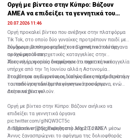
Οργή με βίντεο στην Κύπρο: Βάζουν
ΑΜΕΑ να επιδείξει τα γεννητικά του
όργανα
20.07.2026 11:46
Οργή προκαλεί βίντεο που ανέβηκε στην πλατφόρμα
Tik Tok, στο οποίο δύο γυναίκες προτρέπουν παιδί με
σύνδρομο Down να επιδείξει τα γεννητικά του όργανα
Σύμφωνα με πληροφορίες του SigmaLive πολίτες
σε live μετάδοση.
προχώρησαν σε σχετικές καταγγελίες στην
Αστυνομία, η οποία διερεύνησε το περιστατικό.
Ίδιες πληροφορίες αναφέρουν ότι σχετική καταγγελία
υπήρχε από την 1η Ιουνίου αλλά η Αστυνομία
σταμάτησε τη διερεύνηση, καθώς δεν υπήρξε δυνατή η
Στο βίντεο ακούγονται οι δύο γυναίκες να προτρέπουν
ταυτοποίηση των εμπλεκόμενων προσώπων.
το παιδί να επιδείξει τα γεννητικά του όργανα, ενώ
στη συνέχεια γελούν.
Δείτε το βίντεο:
Οργή με βίντεο στην Κύπρο: Βάζουν ανήλικο να
επιδείξει τα γεννητικά όργανα
pic.twitter.com/glNQW3CT5c
— Sigmalive (@Sigmalivecom)
Διαβάστε επίσης:
Έκρηξη στο Μαρί: Το ΑΚΕΛ μέσω
July 20, 2026
Άννυς ξανασπρώχνει το αφήγημα της δολιοφθοράς