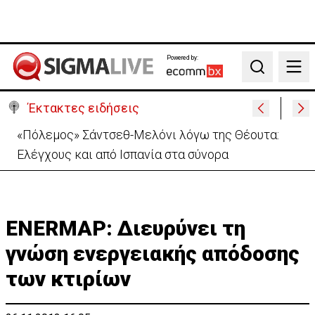
Powered by:
Search
Έκτακτες ειδήσεις
30 χρόνια από τις δολοφονίες Ισαάκ-Σολωμού-
Εκδήλωση μνήμης απόψε στο Παραλίμνι
ENERMAP: Διευρύνει τη
γνώση ενεργειακής απόδοσης
των κτιρίων