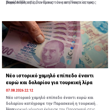
βασιστούν στις δυνάμεις τους απέναντι στους
Σαουδική Αραβία, το Πακιστάν και η Τουρκία, τρεις
του.
Πηγή: ΑΠΕ
"εχθρικούς ξένους".
σουνιτικές μουσουλμανικές χώρες, σύμμαχοι των
ΗΠΑ, μεσούσης της περιφερειακής σύγκρουσης κατά
την οποία ιρανικοί πύραυλοι στόχευσαν εξαγωγείς
πετρελαίου του Κόλπου.
Νέο ιστορικό χαμηλό επίπεδο έναντι
ευρώ και δολαρίου για τουρκική λίρα
07.08.2026 22:12
Νέο ιστορικό χαμηλό επίπεδο έναντι ευρώ και
δολαρίου κατέγραψε την Παρασκευή η τουρκική
λίρα.
Το τουρκικό νόμισμα έκλεισε την Παρασκευή στις