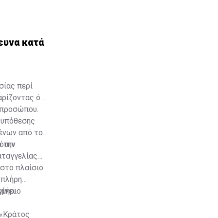
Αρχών, οι
ευνα κατά
σίας περί
ρίζοντας ότι
 προσώπου.
 υπόθεσης
ένων από τον
τόπιν
ό την
αταγγελίας
 στο πλαίσιο
 πλήρη
κμήριο
γίνει
 «Κράτος