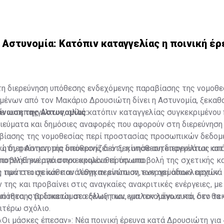
αγγελία. Η υπόθεση βρίσκεται πλέον ενώπιον των αρμόδιων 
 τις συνθήκες κάτω από τις οποίες σημειώθηκε το επεισόδιο.
 Αστυνομία: Κατόπιν καταγγελίας η ποινική έρ
 τη διερεύνηση υπόθεσης ενδεχόμενης παραβίασης της νομοθε
ένων από τον Μακάριο Δρουσιώτη δίνει η Αστυνομία, ξεκαθα
σε αυτεπαγγέλτως, αλλά κατόπιν καταγγελίας συγκεκριμένου
ίνωση της Αστυνομίας:
ιεύματα και δημόσιες αναφορές που αφορούν στη διερεύνηση
βίασης της νομοθεσίας περί προστασίας προσωπικών δεδομ
ώτη, η Αστυνομία διευκρινίζει ότι, η υπόθεση διερευνάται κα
ι, η διερεύνηση της υπόθεσης δεν ξεκίνησε αυτεπαγγέλτως απ
υποβλήθηκε από συγκεκριμένο πρόσωπο.
ποτελεί ενέργεια που ακολουθεί την υποβολή της σχετικής κ
ση των στοιχείων που τέθηκαν ενώπιον των αρμόδιων αρχών.
 πράττει σε κάθε ανάλογη περίπτωση, ενεργεί αποκλειστικά
της και προβαίνει στις αναγκαίες ανακριτικές ενέργειες, με
μότητα, στα δικαιώματα όλων των εμπλεκομένων και στο τε
πόθεσης βρίσκεται σε εξέλιξη και, για τον λόγο αυτό, δεν θα 
ιτέρω σχόλιο.
«Οι μάσκες έπεσαν»: Νέα ποινική έρευνα κατά Δρουσιώτη για