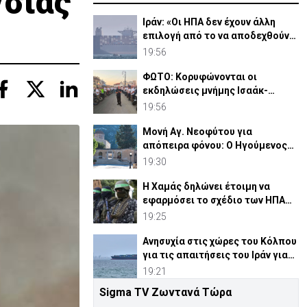
/σίας
Ιράν: «Οι ΗΠΑ δεν έχουν άλλη
επιλογή από το να αποδεχθούν
τη νέα κατάσταση»
19:56
ΦΩΤΟ: Κορυφώνονται οι
εκδηλώσεις μνήμης Ισαάκ-
Σολωμού στο Παραλίμνι
19:56
Μονή Αγ. Νεοφύτου για
απόπειρα φόνου: Ο Ηγούμενος
επέδειξε «ιδιαίτερη υπομονή»
19:30
Η Χαμάς δηλώνει έτοιμη να
εφαρμόσει το σχέδιο των ΗΠΑ
για τη Γάζα
19:25
Ανησυχία στις χώρες του Κόλπου
για τις απαιτήσεις του Ιράν για
τα Στενά Ορμούζ
19:21
Sigma TV Ζωντανά Τώρα
Ξεκαθαρίζει η Αστυνομία: