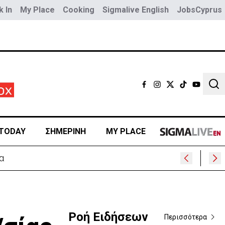
 In
My Place
Cooking
Sigmalive English
JobsCyprus
Sear
TODAY
ΣΗΜΕΡΙΝΗ
MY PLACE
α
Ροή Ειδήσεων
Περισσότερα