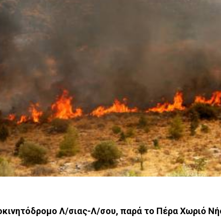
οκινητόδρομο Λ/σιας-Λ/σου, παρά το Πέρα Χωριό Νή