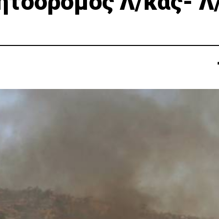
ητόδρομος Λ/κας- Λ