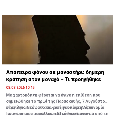
Απόπειρα φόνου σε μοναστήρι: 6ημερη
κράτηση στον μοναχό – Τι προηγήθηκε
08.08.2026 10:15
Με χαρτοκόπτη φέρεται να έγινε η επίθεση που
σημειώθηκε το πρωί της Παρασκευής, 7 Αυγούστου,
στον Άγιο Νεόφυτο και για την οποία η Αστυνομία
Σύμφωνα με τον ανταποκριτή του Σίγμα Μάριο
προχώρησε στη σύλληψη 51χρονου μοναχού από τη
Ιγνατίου, του επεισοδίου προηγήθηκε διαφωνία