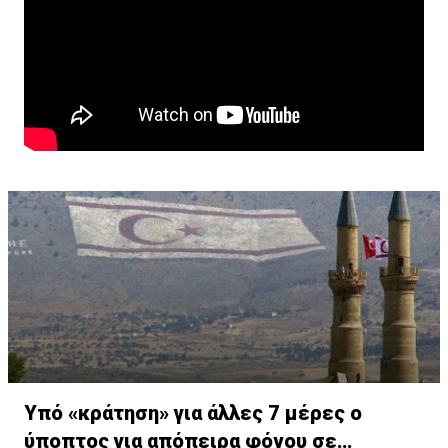
Υπό «κράτηση» για άλλες 7 μέρες ο
ύποπτος για απόπειρα φόνου σε