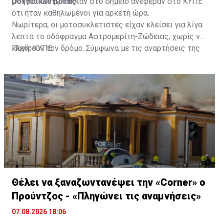
μοτοσικλετιστές
Οδηγοί που βρέθηκαν στο σημείο ανέφεραν στο ΚΥΠΕ
ότι ήταν καθηλωμένοι για αρκετή ώρα.
Νωρίτερα, οι μοτοσυκλετιστές είχαν κλείσει για λίγα
λεπτά το οδόφραγμα Αστρομερίτη-Ζώδειας, χωρίς να
κλείσουν τον δρόμο. Σύμφωνα με τις αναρτήσεις της
Πηγή: ΚΥΠΕ
Πρωτοβουλίας στα Μέσα Κοινωνικής Δικτύωσής
τους, οι μοτοσυκλετιστές έκαναν στάση και στον
Τύμβο Μακεδονίτισσας, πριν φτάσουν στο οδόφραγμα
Αγίου Δομετίου.
Θέλει να ξαναζωντανέψει την «Corner» o
Προύντζος - «Πληγώνει τις αναμνήσεις»
07.08.2026 18:06