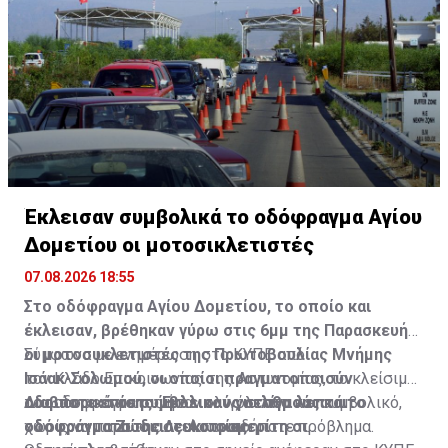
Έκλεισαν συμβολικά το οδόφραγμα Αγίου
Δομετίου οι μοτοσικλετιστές
07.08.2026 18:55
Στο οδόφραγμα Αγίου Δομετίου, το οποίο και
έκλεισαν, βρέθηκαν γύρω στις 6μμ της Παρασκευής
οι μοτοσυκλετιστές της Πρωτοβουλίας Μνήμης
Σύμφωνα με ενημέρωση στο ΚΥΠΕ από
Ισάακ-Σολωμού, οι οποίοι πραγματοποιούν
τον Κλάδο Επικοινωνίας της Αστυνομίας, το κλείσιμο
οδοιπορικό σε συμβολικούς σταθμούς και
του οδοφράγματος ήταν ολιγόλεπτο και συμβολικό,
Διαβάστε επίσης:
Έκλεισαν για λίγα λεπτά το
οδοφράγματα της Λευκωσίας.
χωρίς να παρουσιαστεί οποιοδήποτε πρόβλημα.
οδόφραγμα Ζώδειας-Αστρομερίτη οι