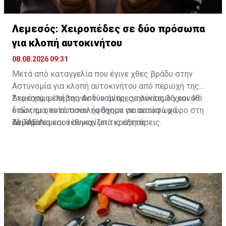
Λεμεσός: Χειροπέδες σε δύο πρόσωπα
για κλοπή αυτοκινήτου
08.08.2026 09:31
Μετά από καταγγελία που έγινε χθες βράδυ στην
Αστυνομία για κλοπή αυτοκινήτου από περιοχή της
Λεμεσού, μέλη της Αστυνομίας, σε σύντομο χρονικό
Στο όχημα επέβαιναν δύο άντρες, ηλικίας 36 και 48
διάστημα, εντόπισαν το όχημα σε ανοικτό χώρο στη
ετών, οι οποίοι συνελήφθησαν για αυτόφωρα
Λεμεσό.
αδικήματα και τέθηκαν υπό κράτηση.
Το ΤΑΕ Λεμεσού συνεχίζει τις εξετάσεις.