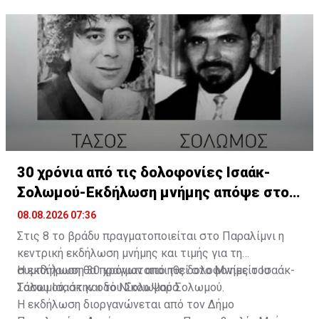
Η δημοσίευση κοινοποιήθηκε από το χρήστη Παιδική Χαρά (@pa
30 χρόνια από τις δολοφονίες Ισαάκ-
Σολωμού-Εκδήλωση μνήμης απόψε στο
Παραλίμνι
08.08.2026 07:36
Στις 8 το βράδυ πραγματοποιείται στο Παραλίμνι η
κεντρική εκδήλωση μνήμης και τιμής για τη
συμπλήρωση 30 χρόνων από τις δολοφονίες του
Η εκδήλωση θα πραγματοποιηθεί στο Μνημείο Ισαάκ-
Τάσου Ισαάκ και του Σολωμού Σολωμού.
Σολωμού, στην οδό Νίκου Ψαρά.
Η εκδήλωση διοργανώνεται από τον Δήμο