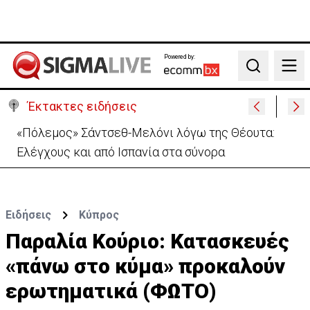
Powered by:
Search
Έκτακτες ειδήσεις
Απόπειρα φόνου σε μοναστήρι: 6ημερη κράτηση
στον μοναχό – Τι προηγήθηκε
Ειδήσεις
Κύπρος
Παραλία Κούριο: Κατασκευές
«πάνω στο κύμα» προκαλούν
ερωτηματικά (ΦΩΤΟ)