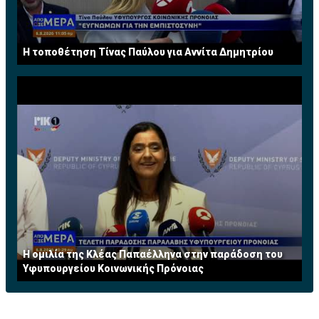
H τοποθέτηση Τίνας Παύλου για Αννίτα Δημητρίου
Η ομιλία της Κλέας Παπαέλληνα στην παράδοση του
Υφυπουργείου Κοινωνικής Πρόνοιας