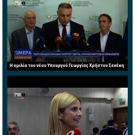
Η ομιλία του νέου Υπουργού Γεωργίας Χρήστου Σενέκη